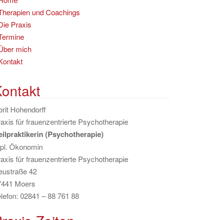
Therapien und Coachings
Die Praxis
Termine
Über mich
Kontakt
ontakt
rit Hohendorff
axis für frauenzentrierte Psychotherapie
eilpraktikerin (Psychotherapie)
ipl. Ökonomin
axis für frauenzentrierte Psychotherapie
eustraße 42
7441 Moers
lefon: 02841 – 88 761 88