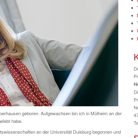
n
a
c
h
:
K
Do
Pr
H
D
Pr
N
Oberhausen geboren. Aufgewachsen bin ich in Mülheim an der
4
elebt habe.
Te
tswissenschaften an der Universität Duisburg begonnen und