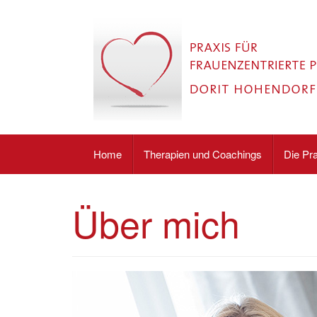
Skip
to
content
PRAXIS FÜR FRAUENZENTRIERTE PSY
Home
Therapien und Coachings
Die Pr
Über mich