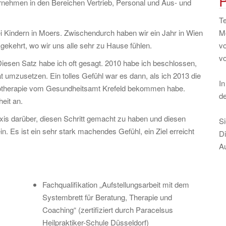
P
nehmen in den Bereichen Vertrieb, Personal und Aus- und
T
Mo
i Kindern in Moers. Zwischendurch haben wir ein Jahr in Wien
vo
gekehrt, wo wir uns alle sehr zu Hause fühlen.
vo
 Diesen Satz habe ich oft gesagt. 2010 habe ich beschlossen,
 umzusetzen. Ein tolles Gefühl war es dann, als ich 2013 die
In
ychotherapie vom Gesundheitsamt Krefeld bekommen habe.
d
eit an.
axis darüber, diesen Schritt gemacht zu haben und diesen
S
Es ist ein sehr stark machendes Gefühl, ein Ziel erreicht
Di
Au
Fachqualifikation „Aufstellungsarbeit mit dem
Systembrett für Beratung, Therapie und
Coaching“ (zertifiziert durch Paracelsus
Heilpraktiker-Schule Düsseldorf)